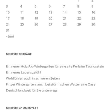
1
2
c
3
4
5
6
7
8
9
h
10
11
12
13
14
15
16
:
17
18
19
20
21
22
23
24
25
26
27
28
29
30
31
« Juni
NEUESTE BEITRÄGE
Ein neuer Holz-Alu-Wintergarten für eine alte Perle im Taunusstein
Ein neues Lebensgefühl
Wohlfühlen auch in schweren Zeiten
Finger Wintergarten, auch bei stürmischen Wetter eine Oase
Deutschlandweit für Sie unterwegs
NEUESTE KOMMENTARE