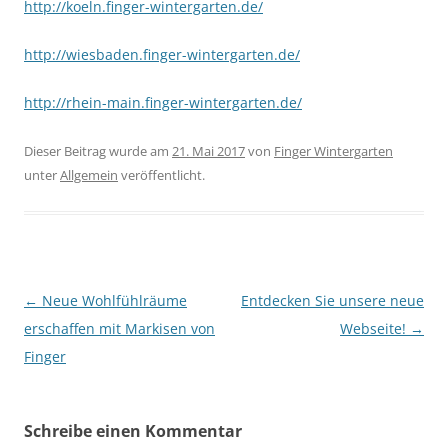
http://koeln.finger-wintergarten.de/
http://wiesbaden.finger-wintergarten.de/
http://rhein-main.finger-wintergarten.de/
Dieser Beitrag wurde am
21. Mai 2017
von
Finger Wintergarten
unter
Allgemein
veröffentlicht.
Beitrags-
←
Neue Wohlfühlräume
Entdecken Sie unsere neue
Navigation
erschaffen mit Markisen von
Webseite!
→
Finger
Schreibe einen Kommentar