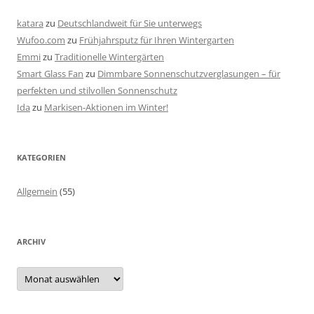
katara
zu
Deutschlandweit für Sie unterwegs
Wufoo.com
zu
Frühjahrsputz für Ihren Wintergarten
Emmi
zu
Traditionelle Wintergärten
Smart Glass Fan
zu
Dimmbare Sonnenschutzverglasungen – für
perfekten und stilvollen Sonnenschutz
Ida
zu
Markisen-Aktionen im Winter!
KATEGORIEN
Allgemein
(55)
ARCHIV
A
r
c
h
i