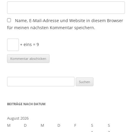
Name, E-Mail-Adresse und Website in diesem Browser
für meinen nächsten Kommentar speichern.
+ eins = 9
S
u
c
h
BEITRÄGE NACH DATUM
e
n
August 2026
n
M
D
M
D
F
S
S
a