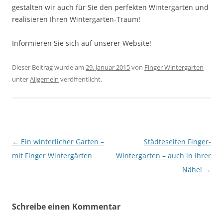
gestalten wir auch für Sie den perfekten Wintergarten und
realisieren Ihren Wintergarten-Traum!
Informieren Sie sich auf unserer Website!
Dieser Beitrag wurde am
29. Januar 2015
von
Finger Wintergarten
unter
Allgemein
veröffentlicht.
Beitrags-
←
Ein winterlicher Garten –
Städteseiten Finger-
Navigation
mit Finger Wintergärten
Wintergarten – auch in Ihrer
Nähe!
→
Schreibe einen Kommentar