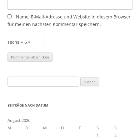
Name, E-Mail-Adresse und Website in diesem Browser
für meinen nächsten Kommentar speichern.
sechs + 6 =
S
u
c
h
BEITRÄGE NACH DATUM
e
n
August 2026
n
M
D
M
D
F
S
S
a
1
2