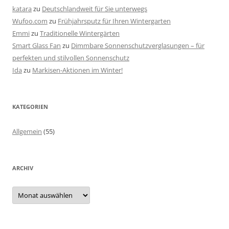
katara
zu
Deutschlandweit für Sie unterwegs
Wufoo.com
zu
Frühjahrsputz für Ihren Wintergarten
Emmi
zu
Traditionelle Wintergärten
Smart Glass Fan
zu
Dimmbare Sonnenschutzverglasungen – für
perfekten und stilvollen Sonnenschutz
Ida
zu
Markisen-Aktionen im Winter!
KATEGORIEN
Allgemein
(55)
ARCHIV
A
r
c
h
i
v