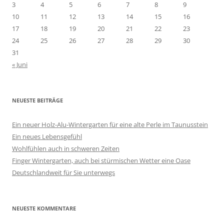
c
3
4
5
6
7
8
9
h
10
11
12
13
14
15
16
:
17
18
19
20
21
22
23
24
25
26
27
28
29
30
31
« Juni
NEUESTE BEITRÄGE
Ein neuer Holz-Alu-Wintergarten für eine alte Perle im Taunusstein
Ein neues Lebensgefühl
Wohlfühlen auch in schweren Zeiten
Finger Wintergarten, auch bei stürmischen Wetter eine Oase
Deutschlandweit für Sie unterwegs
NEUESTE KOMMENTARE