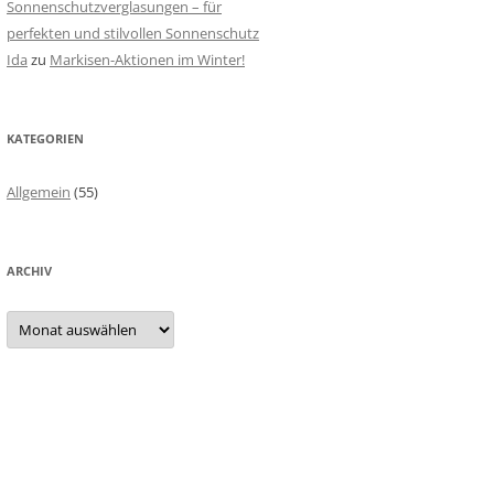
Sonnenschutzverglasungen – für
perfekten und stilvollen Sonnenschutz
Ida
zu
Markisen-Aktionen im Winter!
KATEGORIEN
Allgemein
(55)
ARCHIV
A
r
c
h
i
v