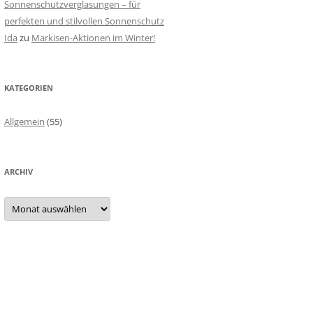
Sonnenschutzverglasungen – für
perfekten und stilvollen Sonnenschutz
Ida
zu
Markisen-Aktionen im Winter!
KATEGORIEN
Allgemein
(55)
ARCHIV
A
r
c
h
i
v