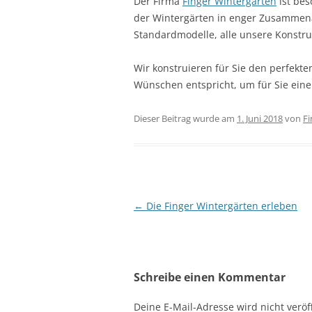
Der Firma
Finger Wintergärten
ist bes
der Wintergärten in enger Zusammena
Standardmodelle, alle unsere Konstru
Wir konstruieren für Sie den perfekt
Wünschen entspricht, um für Sie eine
Dieser Beitrag wurde am
1. Juni 2018
von
Fi
Beitrags-
←
Die Finger Wintergärten erleben
Navigation
Schreibe einen Kommentar
Deine E-Mail-Adresse wird nicht veröff