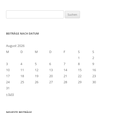
S
u
c
h
BEITRÄGE NACH DATUM
e
n
August 2026
n
M
D
M
D
F
S
S
a
1
2
c
3
4
5
6
7
8
9
h
10
11
12
13
14
15
16
:
17
18
19
20
21
22
23
24
25
26
27
28
29
30
31
« Juni
NEUESTE BEITRÄGE