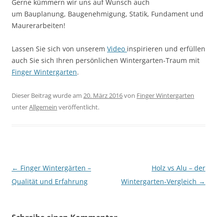
Gerne kümmern wir uns auf Wunsch auch
um Bauplanung, Baugenehmigung, Statik, Fundament und
Maurerarbeiten!
Lassen Sie sich von unserem
Video
inspirieren und erfüllen
auch Sie sich Ihren persönlichen Wintergarten-Traum mit
Finger Wintergarten
.
Dieser Beitrag wurde am
20. März 2016
von
Finger Wintergarten
unter
Allgemein
veröffentlicht.
Beitrags-
←
Finger Wintergärten –
Holz vs Alu – der
Navigation
Qualität und Erfahrung
Wintergarten-Vergleich
→