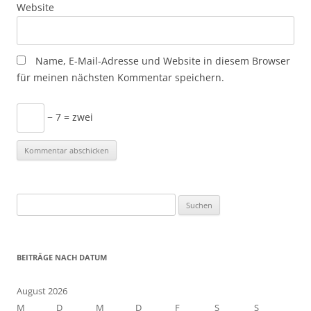
Website
Name, E-Mail-Adresse und Website in diesem Browser
für meinen nächsten Kommentar speichern.
− 7 = zwei
S
u
c
h
BEITRÄGE NACH DATUM
e
n
August 2026
n
M
D
M
D
F
S
S