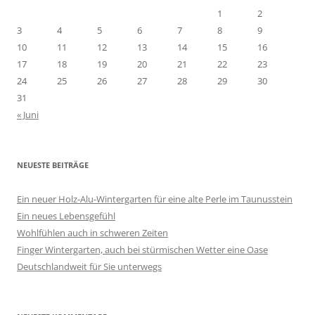
a
1
2
c
3
4
5
6
7
8
9
h
10
11
12
13
14
15
16
:
17
18
19
20
21
22
23
24
25
26
27
28
29
30
31
« Juni
NEUESTE BEITRÄGE
Ein neuer Holz-Alu-Wintergarten für eine alte Perle im Taunusstein
Ein neues Lebensgefühl
Wohlfühlen auch in schweren Zeiten
Finger Wintergarten, auch bei stürmischen Wetter eine Oase
Deutschlandweit für Sie unterwegs