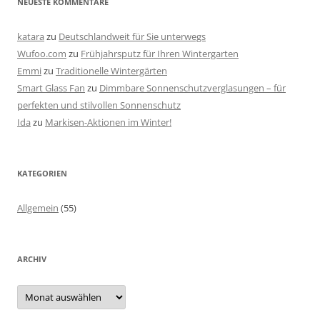
NEUESTE KOMMENTARE
katara
zu
Deutschlandweit für Sie unterwegs
Wufoo.com
zu
Frühjahrsputz für Ihren Wintergarten
Emmi
zu
Traditionelle Wintergärten
Smart Glass Fan
zu
Dimmbare Sonnenschutzverglasungen – für
perfekten und stilvollen Sonnenschutz
Ida
zu
Markisen-Aktionen im Winter!
KATEGORIEN
Allgemein
(55)
ARCHIV
A
r
c
h